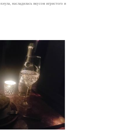
охнула, насладилась вкусом игристого и