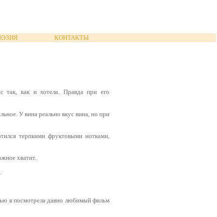
ОЭЗИЯ
КОНТАКТЫ
с так, как и хотела. Правда при его
льное. У вина реально вкус вина, но при
атился терпкими фруктовыми нотками,
ожное хватит.
.
щью я посмотрела давно любимый фильм