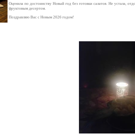
Оценила по достоинству Новый год без готовки салатов. Не устала, отд
фруктовым десертом.
Поздравляю Вас с Новым 2026 годом!