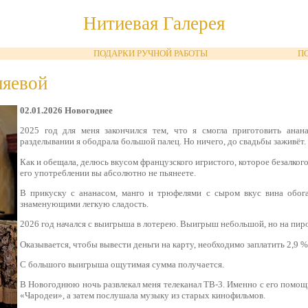
Нитиевая Галерея
ПОДАРКИ РУЧНОЙ РАБОТЫ
П
ляевой
02.01.2026 Новогоднее
2025 год для меня закончился тем, что я смогла приготовить анана
разделывании я ободрала большой палец. Но ничего, до свадьбы заживёт.
Как и обещала, делюсь вкусом французского игристого, которое безалкого
его употреблении вы абсолютно не пьянеете.
В прикуску с ананасом, манго и трюфелями с сыром вкус вина обог
знаменующими легкую сладость.
2026 год начался с выигрыша в лотерею. Выигрыш небольшой, но на пир
Оказывается, чтобы вывести деньги на карту, необходимо заплатить 2,9 %
С большого выигрыша ощутимая сумма получается.
В Новогоднюю ночь развлекал меня телеканал ТВ-3. Именно с его помо
«Чародеи», а затем послушала музыку из старых кинофильмов.