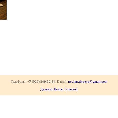
Телефоны:
+7 (926) 249-02-84
, E-mail:
neylagulyaeva@gmail.com
Дневник Нейлы Гуляевой