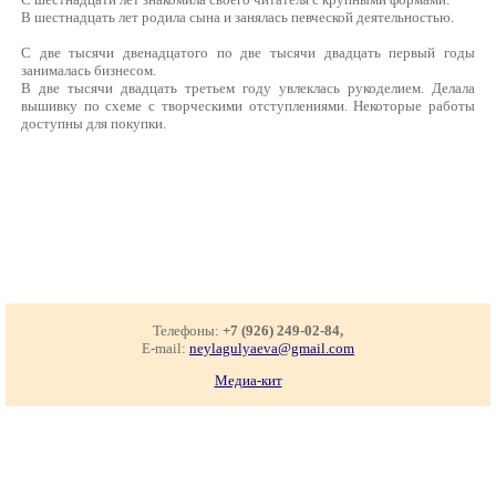
В шестнадцать лет родила сына и занялась певческой деятельностью.
С две тысячи двенадцатого по две тысячи двадцать первый годы
занималась бизнесом.
В две тысячи двадцать третьем году увлеклась рукоделием. Делала
вышивку по схеме с творческими отступлениями. Некоторые работы
доступны для покупки.
Телефоны:
+7 (926) 249-02-84,
E-mail:
neylagulyaeva@gmail.com
Медиа-кит