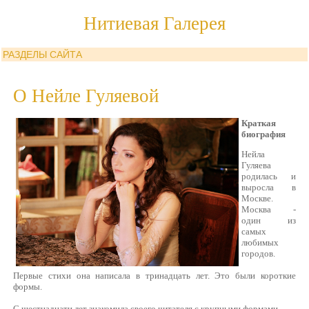
Нитиевая Галерея
РАЗДЕЛЫ САЙТА
О Нейле Гуляевой
Краткая
биография
Нейла
Гуляева
родилась и
выросла в
Москве.
Москва -
один из
самых
любимых
городов.
Первые стихи она написала в тринадцать лет. Это были короткие
формы.
С шестнадцати лет знакомила своего читателя с крупными формами.