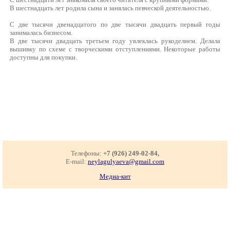
В шестнадцать лет родила сына и занялась певческой деятельностью.
С две тысячи двенадцатого по две тысячи двадцать первый годы
занималась бизнесом.
В две тысячи двадцать третьем году увлеклась рукоделием. Делала
вышивку по схеме с творческими отступлениями. Некоторые работы
доступны для покупки.
Телефоны:
+7 (926) 249-02-84,
E-mail:
neylagulyaeva@gmail.com
Медиа-кит