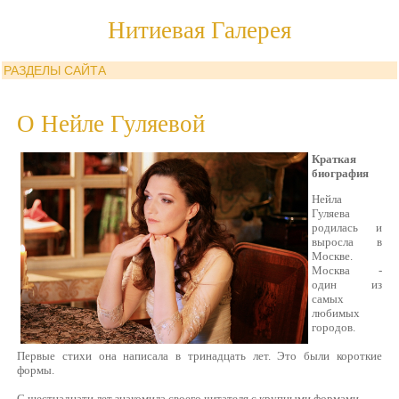
Нитиевая Галерея
РАЗДЕЛЫ САЙТА
О Нейле Гуляевой
Краткая
биография
Нейла
Гуляева
родилась и
выросла в
Москве.
Москва -
один из
самых
любимых
городов.
Первые стихи она написала в тринадцать лет. Это были короткие
формы.
С шестнадцати лет знакомила своего читателя с крупными формами.