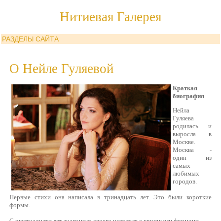
Нитиевая Галерея
РАЗДЕЛЫ САЙТА
О Нейле Гуляевой
Краткая
биография
Нейла
Гуляева
родилась и
выросла в
Москве.
Москва -
один из
самых
любимых
городов.
Первые стихи она написала в тринадцать лет. Это были короткие
формы.
С шестнадцати лет знакомила своего читателя с крупными формами.