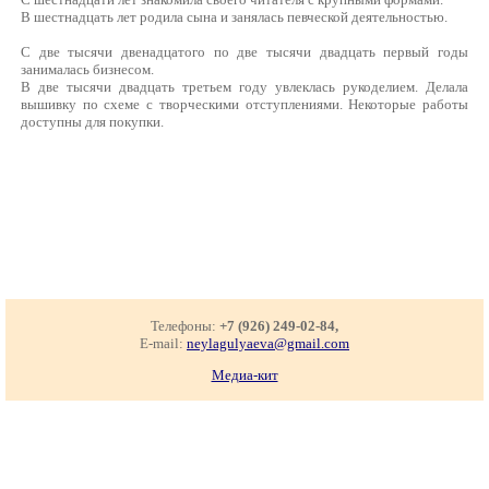
В шестнадцать лет родила сына и занялась певческой деятельностью.
С две тысячи двенадцатого по две тысячи двадцать первый годы
занималась бизнесом.
В две тысячи двадцать третьем году увлеклась рукоделием. Делала
вышивку по схеме с творческими отступлениями. Некоторые работы
доступны для покупки.
Телефоны:
+7 (926) 249-02-84,
E-mail:
neylagulyaeva@gmail.com
Медиа-кит