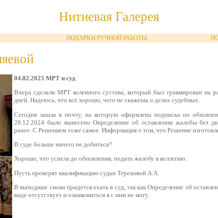
Нитиевая Галерея
ПОДАРКИ РУЧНОЙ РАБОТЫ
П
ляевой
04.02.2025 МРТ и суд
Вчера сделали МРТ коленного сустава, который был травмирован на раб
дней. Надеюсь, что всё хорошо, чего не скажешь о делах судебных.
Сегодня зашла в почту, на которую оформлена подписка по обновлени
28.12.2024 было вынесено Определение об оставлении жалобы без д
ранее. С Решением тоже самое. Информация о том, что Решение изготовл
В суде больше ничего не добиться?
Хорошо, что успела до обновления, подать жалобу в коллегию.
Пусть проверят квалификацию судьи Тереховой А.А.
В выходные снова придется ехать в суд, так как Определение об оставл
виде отсутствует и ознакомиться я с ним не могу.