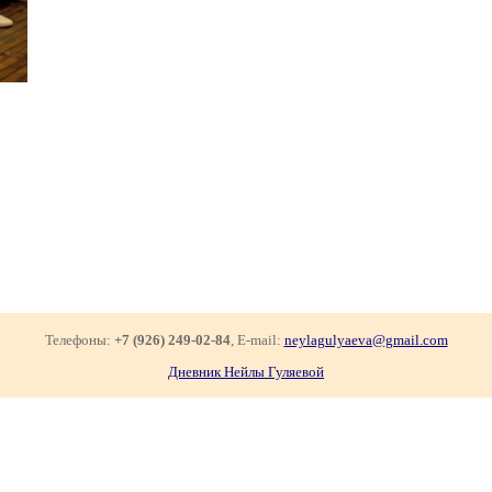
Телефоны:
+7 (926) 249-02-84
, E-mail:
neylagulyaeva@gmail.com
Дневник Нейлы Гуляевой