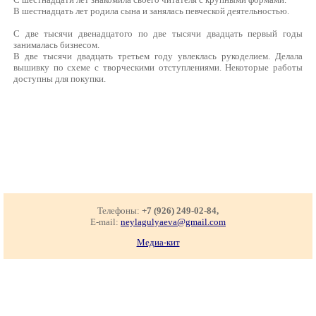
В шестнадцать лет родила сына и занялась певческой деятельностью.
С две тысячи двенадцатого по две тысячи двадцать первый годы
занималась бизнесом.
В две тысячи двадцать третьем году увлеклась рукоделием. Делала
вышивку по схеме с творческими отступлениями. Некоторые работы
доступны для покупки.
Телефоны:
+7 (926) 249-02-84,
E-mail:
neylagulyaeva@gmail.com
Медиа-кит