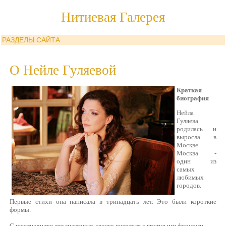
Нитиевая Галерея
РАЗДЕЛЫ САЙТА
О Нейле Гуляевой
Краткая
биография
Нейла
Гуляева
родилась и
выросла в
Москве.
Москва -
один из
самых
любимых
городов.
Первые стихи она написала в тринадцать лет. Это были короткие
формы.
С шестнадцати лет знакомила своего читателя с крупными формами.