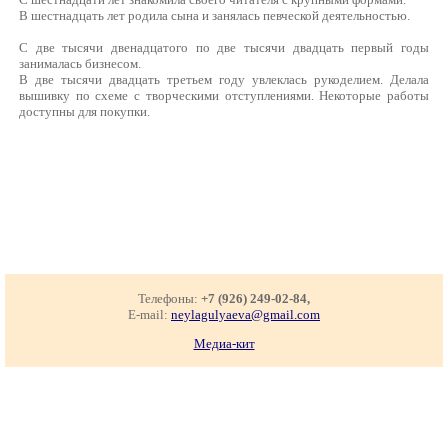
В шестнадцать лет родила сына и занялась певческой деятельностью.
С две тысячи двенадцатого по две тысячи двадцать первый годы
занималась бизнесом.
В две тысячи двадцать третьем году увлеклась рукоделием. Делала
вышивку по схеме с творческими отступлениями. Некоторые работы
доступны для покупки.
Телефоны:
+7 (926) 249-02-84,
E-mail:
neylagulyaeva@gmail.com
Медиа-кит