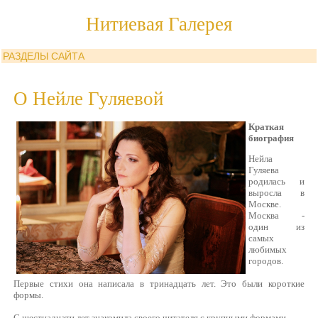
Нитиевая Галерея
РАЗДЕЛЫ САЙТА
О Нейле Гуляевой
Краткая
биография
Нейла
Гуляева
родилась и
выросла в
Москве.
Москва -
один из
самых
любимых
городов.
Первые стихи она написала в тринадцать лет. Это были короткие
формы.
С шестнадцати лет знакомила своего читателя с крупными формами.