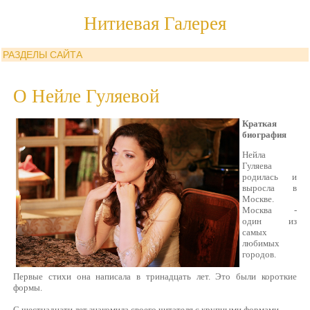
Нитиевая Галерея
РАЗДЕЛЫ САЙТА
О Нейле Гуляевой
Краткая
биография
Нейла
Гуляева
родилась и
выросла в
Москве.
Москва -
один из
самых
любимых
городов.
Первые стихи она написала в тринадцать лет. Это были короткие
формы.
С шестнадцати лет знакомила своего читателя с крупными формами.