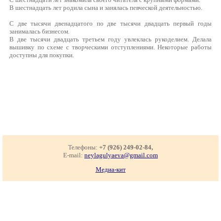
В шестнадцать лет родила сына и занялась певческой деятельностью.
С две тысячи двенадцатого по две тысячи двадцать первый годы
занималась бизнесом.
В две тысячи двадцать третьем году увлеклась рукоделием. Делала
вышивку по схеме с творческими отступлениями. Некоторые работы
доступны для покупки.
Телефоны:
+7 (926) 249-02-84,
E-mail:
neylagulyaeva@gmail.com
Медиа-кит