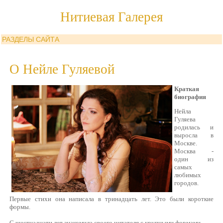
Нитиевая Галерея
РАЗДЕЛЫ САЙТА
О Нейле Гуляевой
Краткая
биография
Нейла
Гуляева
родилась и
выросла в
Москве.
Москва -
один из
самых
любимых
городов.
Первые стихи она написала в тринадцать лет. Это были короткие
формы.
С шестнадцати лет знакомила своего читателя с крупными формами.