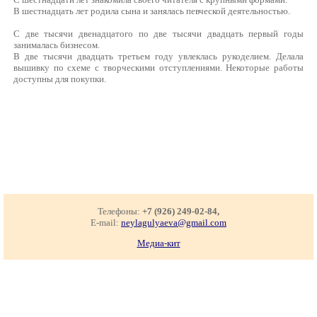
В шестнадцать лет родила сына и занялась певческой деятельностью.
С две тысячи двенадцатого по две тысячи двадцать первый годы
занималась бизнесом.
В две тысячи двадцать третьем году увлеклась рукоделием. Делала
вышивку по схеме с творческими отступлениями. Некоторые работы
доступны для покупки.
Телефоны:
+7 (926) 249-02-84,
E-mail:
neylagulyaeva@gmail.com
Медиа-кит