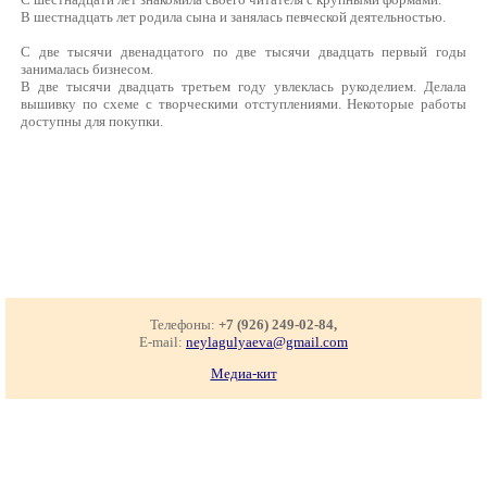
В шестнадцать лет родила сына и занялась певческой деятельностью.
С две тысячи двенадцатого по две тысячи двадцать первый годы
занималась бизнесом.
В две тысячи двадцать третьем году увлеклась рукоделием. Делала
вышивку по схеме с творческими отступлениями. Некоторые работы
доступны для покупки.
Телефоны:
+7 (926) 249-02-84,
E-mail:
neylagulyaeva@gmail.com
Медиа-кит