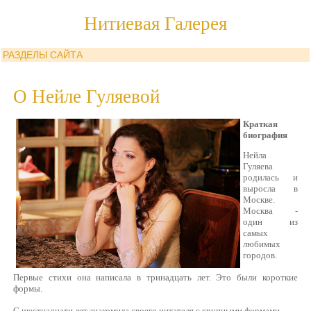
Нитиевая Галерея
РАЗДЕЛЫ САЙТА
О Нейле Гуляевой
Краткая
биография
Нейла
Гуляева
родилась и
выросла в
Москве.
Москва -
один из
самых
любимых
городов.
Первые стихи она написала в тринадцать лет. Это были короткие
формы.
С шестнадцати лет знакомила своего читателя с крупными формами.