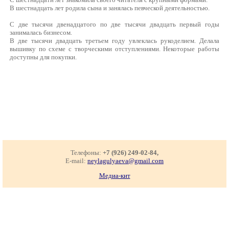
В шестнадцать лет родила сына и занялась певческой деятельностью.
С две тысячи двенадцатого по две тысячи двадцать первый годы
занималась бизнесом.
В две тысячи двадцать третьем году увлеклась рукоделием. Делала
вышивку по схеме с творческими отступлениями. Некоторые работы
доступны для покупки.
Телефоны:
+7 (926) 249-02-84,
E-mail:
neylagulyaeva@gmail.com
Медиа-кит