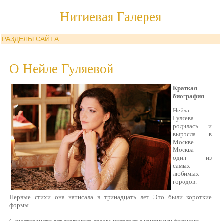
Нитиевая Галерея
РАЗДЕЛЫ САЙТА
О Нейле Гуляевой
Краткая
биография
Нейла
Гуляева
родилась и
выросла в
Москве.
Москва -
один из
самых
любимых
городов.
Первые стихи она написала в тринадцать лет. Это были короткие
формы.
С шестнадцати лет знакомила своего читателя с крупными формами.