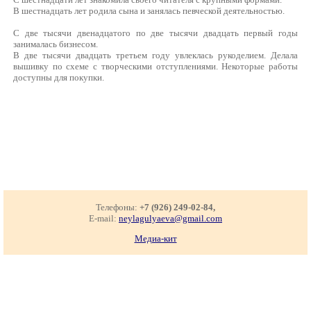
В шестнадцать лет родила сына и занялась певческой деятельностью.
С две тысячи двенадцатого по две тысячи двадцать первый годы
занималась бизнесом.
В две тысячи двадцать третьем году увлеклась рукоделием. Делала
вышивку по схеме с творческими отступлениями. Некоторые работы
доступны для покупки.
Телефоны:
+7 (926) 249-02-84,
E-mail:
neylagulyaeva@gmail.com
Медиа-кит