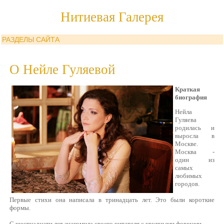
Нитиевая Галерея
РАЗДЕЛЫ САЙТА
О Нейле Гуляевой
Краткая
биография
Нейла
Гуляева
родилась и
выросла в
Москве.
Москва -
один из
самых
любимых
городов.
Первые стихи она написала в тринадцать лет. Это были короткие
формы.
С шестнадцати лет знакомила своего читателя с крупными формами.