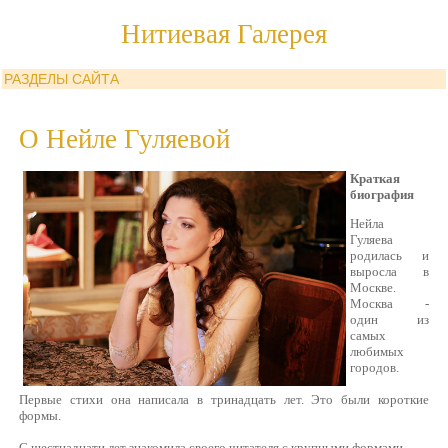
Нитиевая Галерея
РАЗДЕЛЫ САЙТА
О Нейле Гуляевой
Краткая
биография
Нейла
Гуляева
родилась и
выросла в
Москве.
Москва -
один из
самых
любимых
городов.
Первые стихи она написала в тринадцать лет. Это были короткие
формы.
С шестнадцати лет знакомила своего читателя с крупными формами.