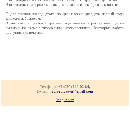
В шестнадцать лет родила сына и занялась певческой деятельностью.
С две тысячи двенадцатого по две тысячи двадцать первый годы
занималась бизнесом.
В две тысячи двадцать третьем году увлеклась рукоделием. Делала
вышивку по схеме с творческими отступлениями. Некоторые работы
доступны для покупки.
Телефоны:
+7 (926) 249-02-84,
E-mail:
neylagulyaeva@gmail.com
Медиа-кит