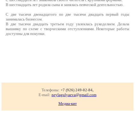
В шестнадцать лет родила сына и занялась певческой деятельностью.
С две тысячи двенадцатого по две тысячи двадцать первый годы
занималась бизнесом.
В две тысячи двадцать третьем году увлеклась рукоделием. Делала
вышивку по схеме с творческими отступлениями. Некоторые работы
доступны для покупки.
Телефоны:
+7 (926) 249-02-84,
E-mail:
neylagulyaeva@gmail.com
Медиа-кит