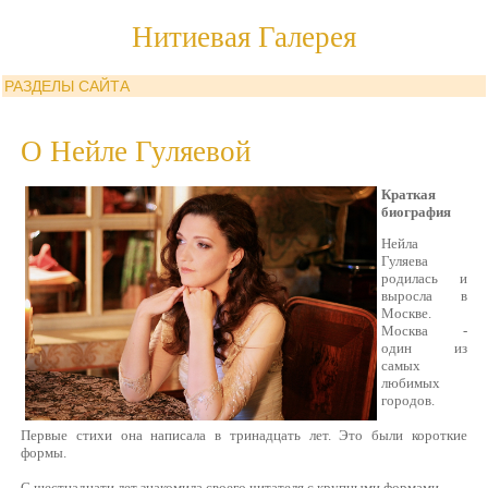
Нитиевая Галерея
РАЗДЕЛЫ САЙТА
О Нейле Гуляевой
Краткая
биография
Нейла
Гуляева
родилась и
выросла в
Москве.
Москва -
один из
самых
любимых
городов.
Первые стихи она написала в тринадцать лет. Это были короткие
формы.
С шестнадцати лет знакомила своего читателя с крупными формами.