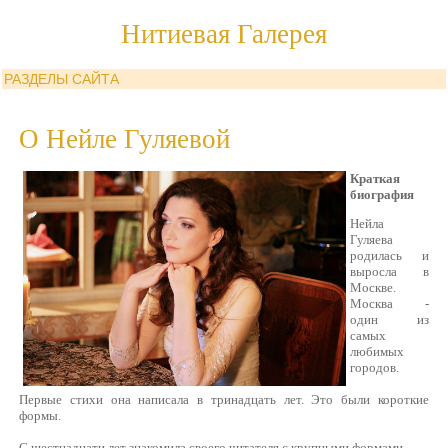
Нитиевая Галерея
РАЗДЕЛЫ САЙТА
О Нейле Гуляевой
Краткая
биография
Нейла
Гуляева
родилась и
выросла в
Москве.
Москва -
один из
самых
любимых
городов.
Первые стихи она написала в тринадцать лет. Это были короткие
формы.
С шестнадцати лет знакомила своего читателя с крупными формами.