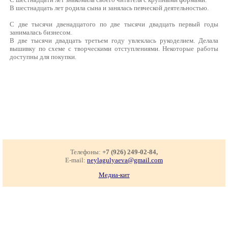
В шестнадцать лет родила сына и занялась певческой деятельностью.
С две тысячи двенадцатого по две тысячи двадцать первый годы
занималась бизнесом.
В две тысячи двадцать третьем году увлеклась рукоделием. Делала
вышивку по схеме с творческими отступлениями. Некоторые работы
доступны для покупки.
Телефоны:
+7 (926) 249-02-84,
E-mail:
neylagulyaeva@gmail.com
Медиа-кит