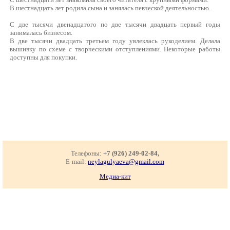
В шестнадцать лет родила сына и занялась певческой деятельностью.
С две тысячи двенадцатого по две тысячи двадцать первый годы
занималась бизнесом.
В две тысячи двадцать третьем году увлеклась рукоделием. Делала
вышивку по схеме с творческими отступлениями. Некоторые работы
доступны для покупки.
Телефоны:
+7 (926) 249-02-84,
E-mail:
neylagulyaeva@gmail.com
Медиа-кит