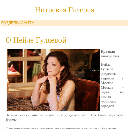
Нитиевая Галерея
РАЗДЕЛЫ САЙТА
О Нейле Гуляевой
Краткая
биография
Нейла
Гуляева
родилась и
выросла в
Москве.
Москва -
один из
самых
любимых
городов.
Первые стихи она написала в тринадцать лет. Это были короткие
формы.
С шестнадцати лет знакомила своего читателя с крупными формами.