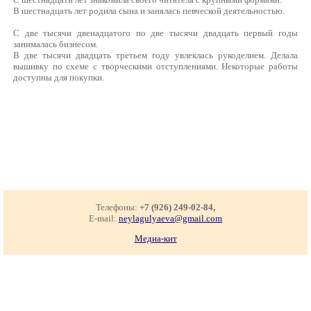
В шестнадцать лет родила сына и занялась певческой деятельностью.
С две тысячи двенадцатого по две тысячи двадцать первый годы
занималась бизнесом.
В две тысячи двадцать третьем году увлеклась рукоделием. Делала
вышивку по схеме с творческими отступлениями. Некоторые работы
доступны для покупки.
Телефоны:
+7 (926) 249-02-84,
E-mail:
neylagulyaeva@gmail.com
Медиа-кит