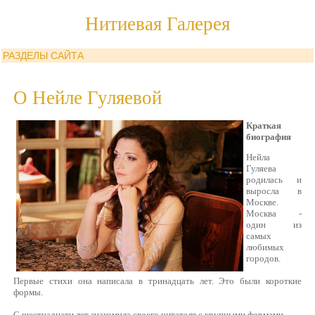
Нитиевая Галерея
РАЗДЕЛЫ САЙТА
О Нейле Гуляевой
Краткая
биография
Нейла
Гуляева
родилась и
выросла в
Москве.
Москва -
один из
самых
любимых
городов.
Первые стихи она написала в тринадцать лет. Это были короткие
формы.
С шестнадцати лет знакомила своего читателя с крупными формами.