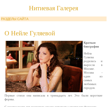
Нитиевая Галерея
РАЗДЕЛЫ САЙТА
О Нейле Гуляевой
Краткая
биография
Нейла
Гуляева
родилась и
выросла в
Москве.
Москва -
один из
самых
любимых
городов.
Первые стихи она написала в тринадцать лет. Это были короткие
формы.
С шестнадцати лет знакомила своего читателя с крупными формами.