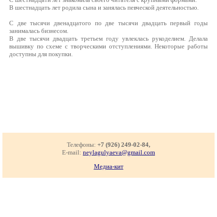
В шестнадцать лет родила сына и занялась певческой деятельностью.
С две тысячи двенадцатого по две тысячи двадцать первый годы
занималась бизнесом.
В две тысячи двадцать третьем году увлеклась рукоделием. Делала
вышивку по схеме с творческими отступлениями. Некоторые работы
доступны для покупки.
Телефоны:
+7 (926) 249-02-84,
E-mail:
neylagulyaeva@gmail.com
Медиа-кит