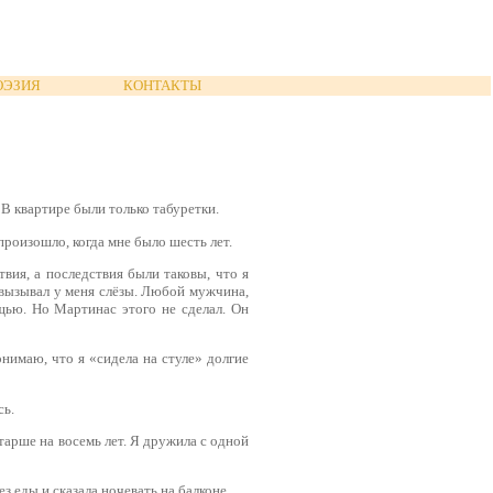
ОЭЗИЯ
КОНТАКТЫ
 В квартире были только табуретки.
 произошло, когда мне было шесть лет.
твия, а последствия были таковы, что я
 вызывал у меня слёзы. Любой мужчина,
щью. Но Мартинас этого не сделал. Он
онимаю, что я «сидела на стуле» долгие
сь.
старше на восемь лет. Я дружила с одной
з еды и сказала ночевать на балконе.