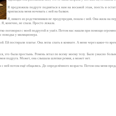
Я предложила подруге подняться к нам на восьмой этаж, поесть и остать
пригласила меня ночевать с ней на балкон.
Я, никого из родственников не предупредив, пошла с ней. Она жила на пе
. Я, конечно, не спала. Просто лежала.
отко поговорил с моей подругой и ушёл. Потом нас нашли при помощи огромн
 с поводка у милиционера.
й. Ей поcтирали платье. Она легла спать в комнате. А меня через какое-то вре
ся, это была простынь. Ремень летал по всему моему телу. Было ужасно больно
 моя подруга. Может, она слышала шлепки ремня, а может нет.
 с ней потом ещё общались. До определённого возраста. Потом она меня пред