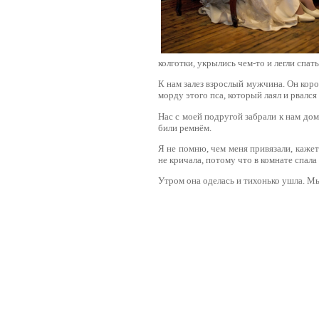
колготки, укрылись чем-то и легли спать
К нам залез взрослый мужчина. Он кор
морду этого пса, который лаял и рвался
Нас с моей подругой забрали к нам домо
били ремнём.
Я не помню, чем меня привязали, кажет
не кричала, потому что в комнате спала
Утром она оделась и тихонько ушла. Мы