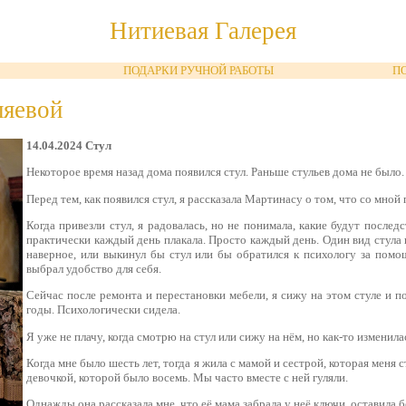
Нитиевая Галерея
ПОДАРКИ РУЧНОЙ РАБОТЫ
П
ляевой
14.04.2024 Стул
Некоторое время назад дома появился стул. Раньше стульев дома не было.
Перед тем, как появился стул, я рассказала Мартинасу о том, что со мной
Когда привезли стул, я радовалась, но не понимала, какие будут последс
практически каждый день плакала. Просто каждый день. Один вид стула
наверное, или выкинул бы стул или бы обратился к психологу за помо
выбрал удобство для себя.
Сейчас после ремонта и перестановки мебели, я сижу на этом стуле и п
годы. Психологически сидела.
Я уже не плачу, когда смотрю на стул или сижу на нём, но как-то изменила
Когда мне было шесть лет, тогда я жила с мамой и сестрой, которая меня 
девочкой, которой было восемь. Мы часто вместе с ней гуляли.
Однажды она рассказала мне, что её мама забрала у неё ключи, оставила бе