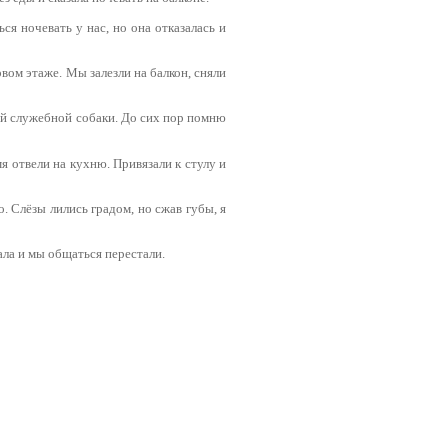
ся ночевать у нас, но она отказалась и
рвом этаже. Мы залезли на балкон, сняли
ой служебной собаки. До сих пор помню
мя отвели на кухню. Привязали к стулу и
. Слёзы лились градом, но сжав губы, я
ала и мы общаться перестали.