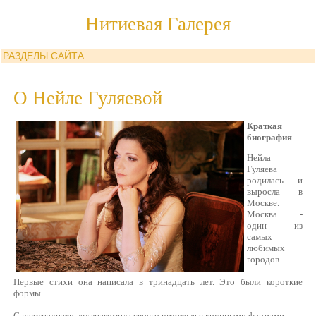
Нитиевая Галерея
РАЗДЕЛЫ САЙТА
О Нейле Гуляевой
Краткая
биография
Нейла
Гуляева
родилась и
выросла в
Москве.
Москва -
один из
самых
любимых
городов.
Первые стихи она написала в тринадцать лет. Это были короткие
формы.
С шестнадцати лет знакомила своего читателя с крупными формами.