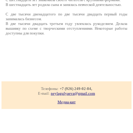
В шестнадцать лет родила сына и занялась певческой деятельностью.
С две тысячи двенадцатого по две тысячи двадцать первый годы
занималась бизнесом.
В две тысячи двадцать третьем году увлеклась рукоделием. Делала
вышивку по схеме с творческими отступлениями. Некоторые работы
доступны для покупки.
Телефоны:
+7 (926) 249-02-84,
E-mail:
neylagulyaeva@gmail.com
Медиа-кит