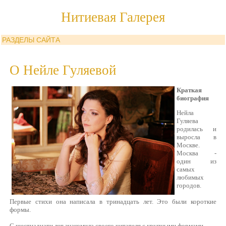
Нитиевая Галерея
РАЗДЕЛЫ САЙТА
О Нейле Гуляевой
Краткая
биография
Нейла
Гуляева
родилась и
выросла в
Москве.
Москва -
один из
самых
любимых
городов.
Первые стихи она написала в тринадцать лет. Это были короткие
формы.
С шестнадцати лет знакомила своего читателя с крупными формами.