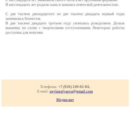
В шестнадцать лет родила сына и занялась певческой деятельностью.
С две тысячи двенадцатого по две тысячи двадцать первый годы
занималась бизнесом.
В две тысячи двадцать третьем году увлеклась рукоделием. Делала
вышивку по схеме с творческими отступлениями. Некоторые работы
доступны для покупки.
Телефоны:
+7 (926) 249-02-84,
E-mail:
neylagulyaeva@gmail.com
Медиа-кит