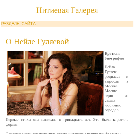
Нитиевая Галерея
РАЗДЕЛЫ САЙТА
О Нейле Гуляевой
Краткая
биография
Нейла
Гуляева
родилась и
выросла в
Москве.
Москва -
один из
самых
любимых
городов.
Первые стихи она написала в тринадцать лет. Это были короткие
формы.
С шестнадцати лет знакомила своего читателя с крупными формами.