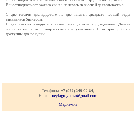
В шестнадцать лет родила сына и занялась певческой деятельностью.
С две тысячи двенадцатого по две тысячи двадцать первый годы
занималась бизнесом.
В две тысячи двадцать третьем году увлеклась рукоделием. Делала
вышивку по схеме с творческими отступлениями. Некоторые работы
доступны для покупки.
Телефоны:
+7 (926) 249-02-84,
E-mail:
neylagulyaeva@gmail.com
Медиа-кит