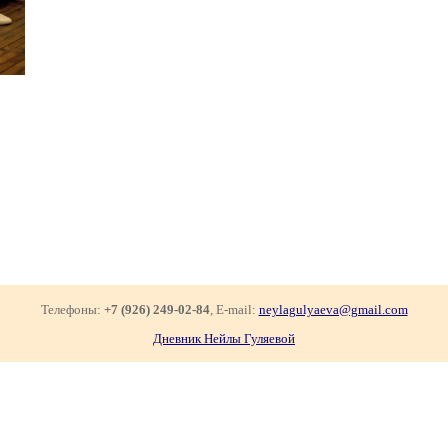
Телефоны:
+7 (926) 249-02-84
, E-mail:
neylagulyaeva@gmail.com
Дневник Нейлы Гуляевой