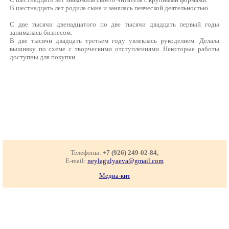
В шестнадцать лет родила сына и занялась певческой деятельностью.
С две тысячи двенадцатого по две тысячи двадцать первый годы
занималась бизнесом.
В две тысячи двадцать третьем году увлеклась рукоделием. Делала
вышивку по схеме с творческими отступлениями. Некоторые работы
доступны для покупки.
Телефоны:
+7 (926) 249-02-84,
E-mail:
neylagulyaeva@gmail.com
Медиа-кит