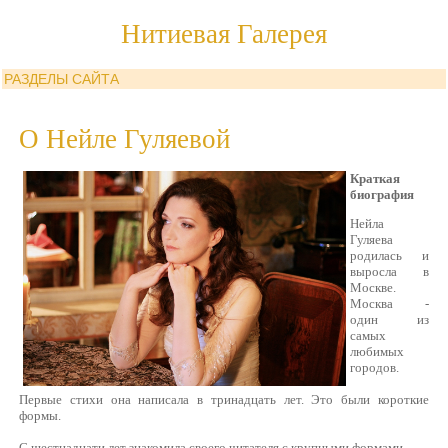
Нитиевая Галерея
РАЗДЕЛЫ САЙТА
О Нейле Гуляевой
Краткая
биография
Нейла
Гуляева
родилась и
выросла в
Москве.
Москва -
один из
самых
любимых
городов.
Первые стихи она написала в тринадцать лет. Это были короткие
формы.
С шестнадцати лет знакомила своего читателя с крупными формами.