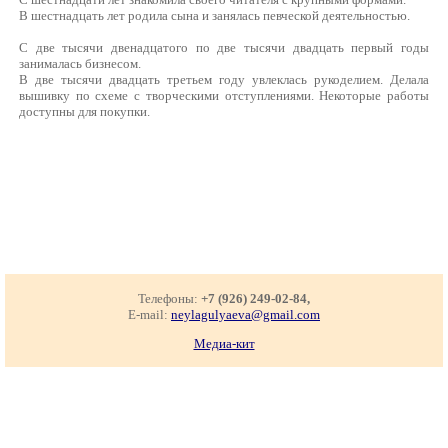
В шестнадцать лет родила сына и занялась певческой деятельностью.
С две тысячи двенадцатого по две тысячи двадцать первый годы
занималась бизнесом.
В две тысячи двадцать третьем году увлеклась рукоделием. Делала
вышивку по схеме с творческими отступлениями. Некоторые работы
доступны для покупки.
Телефоны:
+7 (926) 249-02-84,
E-mail:
neylagulyaeva@gmail.com
Медиа-кит