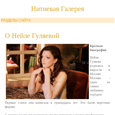
Нитиевая Галерея
РАЗДЕЛЫ САЙТА
О Нейле Гуляевой
Краткая
биография
Нейла
Гуляева
родилась и
выросла в
Москве.
Москва -
один из
самых
любимых
городов.
Первые стихи она написала в тринадцать лет. Это были короткие
формы.
С шестнадцати лет знакомила своего читателя с крупными формами.