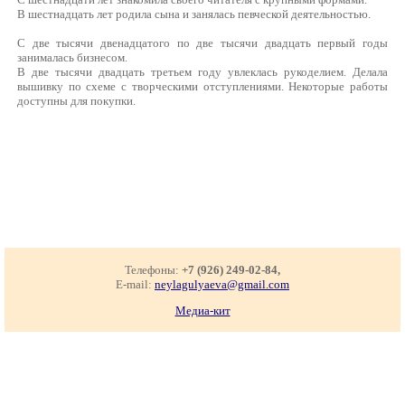
В шестнадцать лет родила сына и занялась певческой деятельностью.
С две тысячи двенадцатого по две тысячи двадцать первый годы
занималась бизнесом.
В две тысячи двадцать третьем году увлеклась рукоделием. Делала
вышивку по схеме с творческими отступлениями. Некоторые работы
доступны для покупки.
Телефоны:
+7 (926) 249-02-84,
E-mail:
neylagulyaeva@gmail.com
Медиа-кит