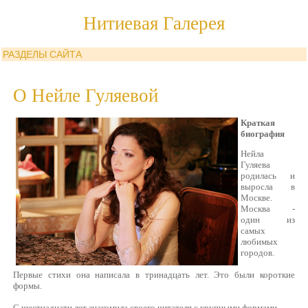
Нитиевая Галерея
РАЗДЕЛЫ САЙТА
О Нейле Гуляевой
Краткая
биография
Нейла
Гуляева
родилась и
выросла в
Москве.
Москва -
один из
самых
любимых
городов.
Первые стихи она написала в тринадцать лет. Это были короткие
формы.
С шестнадцати лет знакомила своего читателя с крупными формами.