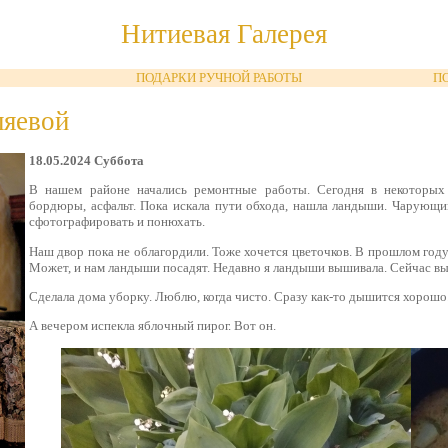
Нитиевая Галерея
ПОДАРКИ РУЧНОЙ РАБОТЫ
П
ляевой
18.05.2024 Суббота
В нашем районе начались ремонтные работы. Сегодня в некоторых
бордюры, асфальт. Пока искала пути обхода, нашла ландыши. Чарующий
сфотографировать и понюхать.
Наш двор пока не облагордили. Тоже хочется цветочков. В прошлом году
Может, и нам ландыши посадят. Недавно я ландыши вышивала. Сейчас в
Сделала дома уборку. Люблю, когда чисто. Сразу как-то дышится хорошо
А вечером испекла яблочный пирог. Вот он.