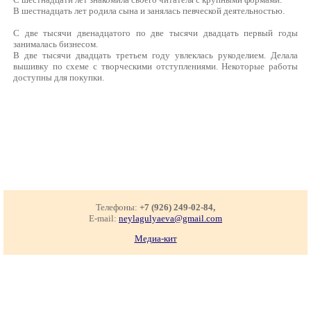
В шестнадцать лет родила сына и занялась певческой деятельностью.
С две тысячи двенадцатого по две тысячи двадцать первый годы
занималась бизнесом.
В две тысячи двадцать третьем году увлеклась рукоделием. Делала
вышивку по схеме с творческими отступлениями. Некоторые работы
доступны для покупки.
Телефоны:
+7 (926) 249-02-84,
E-mail:
neylagulyaeva@gmail.com
Медиа-кит