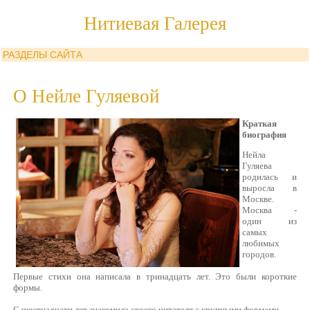
Нитиевая Галерея
РАЗДЕЛЫ САЙТА
О Нейле Гуляевой
Краткая
биография
Нейла
Гуляева
родилась и
выросла в
Москве.
Москва -
один из
самых
любимых
городов.
Первые стихи она написала в тринадцать лет. Это были короткие
формы.
С шестнадцати лет знакомила своего читателя с крупными формами.