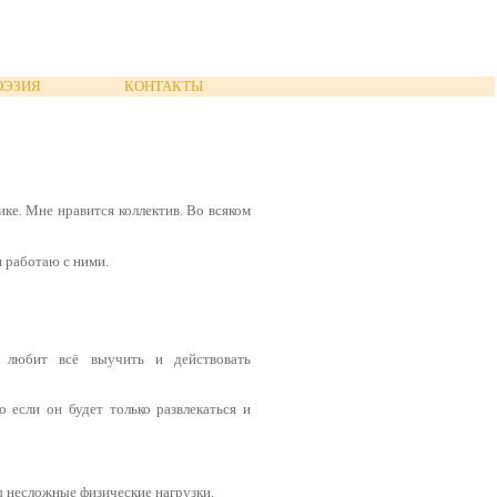
ОЭЗИЯ
КОНТАКТЫ
ке. Мне нравится коллектив. Во всяком
и работаю с ними.
й любит всё выучить и действовать
о если он будет только развлекаться и
ы несложные физические нагрузки.