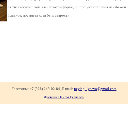
В физическом плане я в неплохой форме, но процесс старения неизбежен.
Главное, поумнеть хотя бы к старости.
Телефоны:
+7 (926) 249-02-84
, E-mail:
neylagulyaeva@gmail.com
Дневник Нейлы Гуляевой