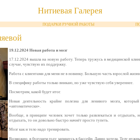
Нитиевая Галерея
ПОДАРКИ РУЧНОЙ РАБОТЫ
П
ляевой
19.12.2024 Новая работа и мозг
17.12.2024 вышла на новую работу. Теперь тружусь в медицинской клини
случае, чувствую их поддержку.
Работа с клиентами для меня не в новинку. Большую часть взрослой жизн
В специфику работы только вникаю, но уже чувствую себя увереннее.
Посмотрим, какой будет итог.
Новая деятельность крайне полезна для ленивого мозга, которы
«автоматически».
Вообще, в принципе человек хочет только развлекаться и отдыхать, н
отдыхать, то он довольно быстро начнёт просто тупеть.
Мозг как и тело надо тренировать.
Возможно, в будущем году запишусь в бассейн. Давно хотела. Телу нужн