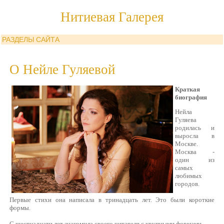
Нитиевая Галерея
РАЗДЕЛЫ САЙТА
О Нейле Гуляевой
Краткая
биография
Нейла
Гуляева
родилась и
выросла в
Москве.
Москва -
один из
самых
любимых
городов.
Первые стихи она написала в тринадцать лет. Это были короткие
формы.
С шестнадцати лет знакомила своего читателя с крупными формами.