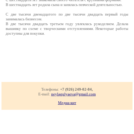
В шестнадцать лет родила сына и занялась певческой деятельностью.
С две тысячи двенадцатого по две тысячи двадцать первый годы
занималась бизнесом.
В две тысячи двадцать третьем году увлеклась рукоделием. Делала
вышивку по схеме с творческими отступлениями. Некоторые работы
доступны для покупки.
Телефоны:
+7 (926) 249-02-84,
E-mail:
neylagulyaeva@gmail.com
Медиа-кит