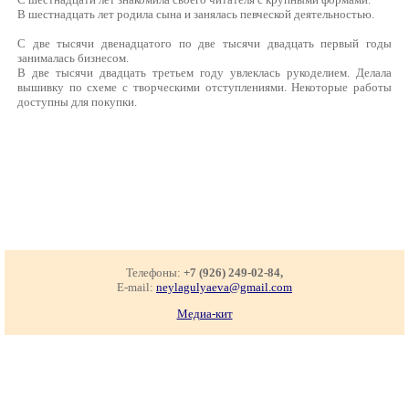
В шестнадцать лет родила сына и занялась певческой деятельностью.
С две тысячи двенадцатого по две тысячи двадцать первый годы
занималась бизнесом.
В две тысячи двадцать третьем году увлеклась рукоделием. Делала
вышивку по схеме с творческими отступлениями. Некоторые работы
доступны для покупки.
Телефоны:
+7 (926) 249-02-84,
E-mail:
neylagulyaeva@gmail.com
Медиа-кит