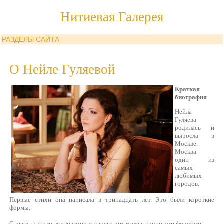
Нитиевая Галерея
РАЗДЕЛЫ САЙТА
О Нейле Гуляевой
Краткая
биография
Нейла
Гуляева
родилась и
выросла в
Москве.
Москва -
один из
самых
любимых
городов.
Первые стихи она написала в тринадцать лет. Это были короткие
формы.
С шестнадцати лет знакомила своего читателя с крупными формами.