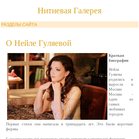
Нитиевая Галерея
РАЗДЕЛЫ САЙТА
О Нейле Гуляевой
Краткая
биография
Нейла
Гуляева
родилась и
выросла в
Москве.
Москва -
один из
самых
любимых
городов.
Первые стихи она написала в тринадцать лет. Это были короткие
формы.
С шестнадцати лет знакомила своего читателя с крупными формами.