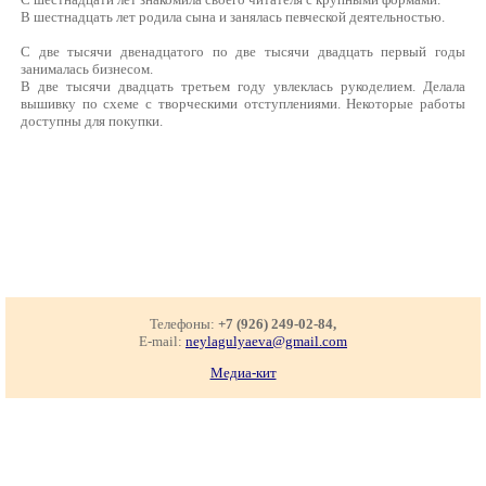
В шестнадцать лет родила сына и занялась певческой деятельностью.
С две тысячи двенадцатого по две тысячи двадцать первый годы
занималась бизнесом.
В две тысячи двадцать третьем году увлеклась рукоделием. Делала
вышивку по схеме с творческими отступлениями. Некоторые работы
доступны для покупки.
Телефоны:
+7 (926) 249-02-84,
E-mail:
neylagulyaeva@gmail.com
Медиа-кит