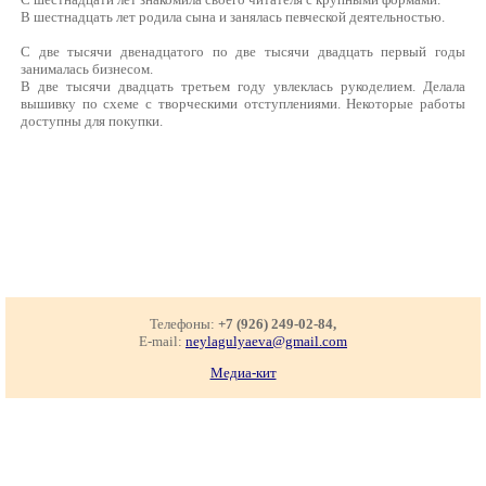
В шестнадцать лет родила сына и занялась певческой деятельностью.
С две тысячи двенадцатого по две тысячи двадцать первый годы
занималась бизнесом.
В две тысячи двадцать третьем году увлеклась рукоделием. Делала
вышивку по схеме с творческими отступлениями. Некоторые работы
доступны для покупки.
Телефоны:
+7 (926) 249-02-84,
E-mail:
neylagulyaeva@gmail.com
Медиа-кит