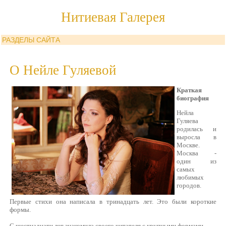
Нитиевая Галерея
РАЗДЕЛЫ САЙТА
О Нейле Гуляевой
Краткая
биография
Нейла
Гуляева
родилась и
выросла в
Москве.
Москва -
один из
самых
любимых
городов.
Первые стихи она написала в тринадцать лет. Это были короткие
формы.
С шестнадцати лет знакомила своего читателя с крупными формами.