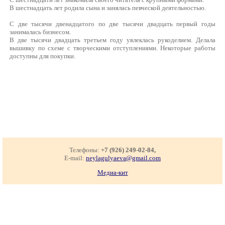
В шестнадцать лет родила сына и занялась певческой деятельностью.
С две тысячи двенадцатого по две тысячи двадцать первый годы
занималась бизнесом.
В две тысячи двадцать третьем году увлеклась рукоделием. Делала
вышивку по схеме с творческими отступлениями. Некоторые работы
доступны для покупки.
Телефоны:
+7 (926) 249-02-84,
E-mail:
neylagulyaeva@gmail.com
Медиа-кит