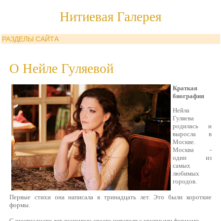
Нитиевая Галерея
РАЗДЕЛЫ САЙТА
О Нейле Гуляевой
Краткая
биография
Нейла
Гуляева
родилась и
выросла в
Москве.
Москва -
один из
самых
любимых
городов.
Первые стихи она написала в тринадцать лет. Это были короткие
формы.
С шестнадцати лет знакомила своего читателя с крупными формами.