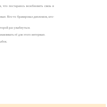
, что постараюсь возобновить связь и
рвью. Кто-то бравировал дипломом, кто-
второй раз улыбнуться.
навливать её для этого интервью.
ыбок.