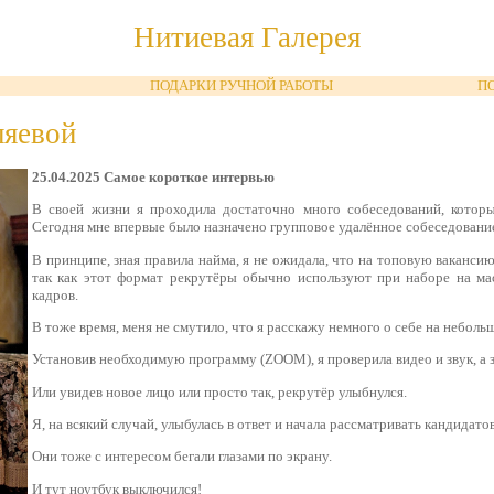
Нитиевая Галерея
ПОДАРКИ РУЧНОЙ РАБОТЫ
П
ляевой
25.04.2025 Самое короткое интервью
В своей жизни я проходила достаточно много собеседований, которы
Сегодня мне впервые было назначено групповое удалённое собеседовани
В принципе, зная правила найма, я не ожидала, что на топовую ваканси
так как этот формат рекрутёры обычно используют при наборе на мас
кадров.
В тоже время, меня не смутило, что я расскажу немного о себе на небол
Установив необходимую программу (ZOOM), я проверила видео и звук, а 
Или увидев новое лицо или просто так, рекрутёр улыбнулся.
Я, на всякий случай, улыбулась в ответ и начала рассматривать кандидатов
Они тоже с интересом бегали глазами по экрану.
И тут ноутбук выключился!