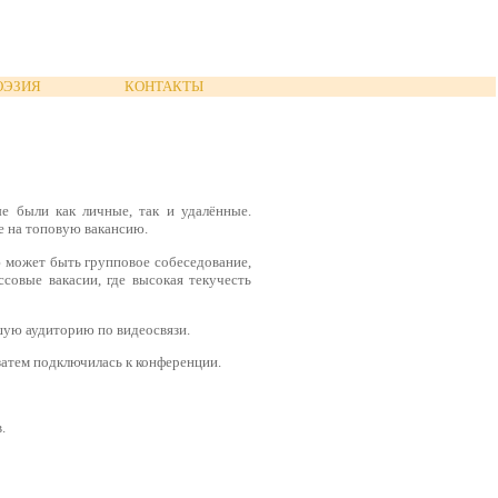
ОЭЗИЯ
КОНТАКТЫ
е были как личные, так и удалённые.
е на топовую вакансию.
ю может быть групповое собеседование,
совые вакасии, где высокая текучесть
ьшую аудиторию по видеосвязи.
затем подключилась к конференции.
.