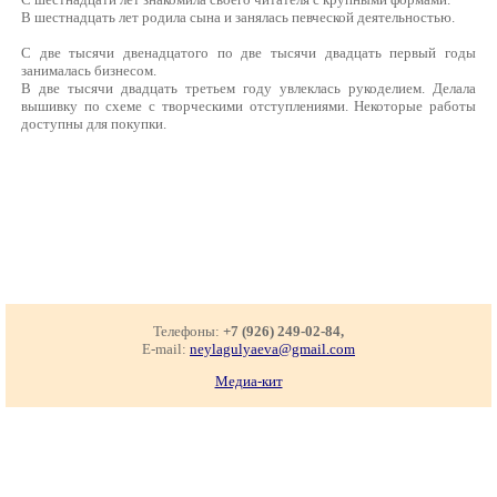
В шестнадцать лет родила сына и занялась певческой деятельностью.
С две тысячи двенадцатого по две тысячи двадцать первый годы
занималась бизнесом.
В две тысячи двадцать третьем году увлеклась рукоделием. Делала
вышивку по схеме с творческими отступлениями. Некоторые работы
доступны для покупки.
Телефоны:
+7 (926) 249-02-84,
E-mail:
neylagulyaeva@gmail.com
Медиа-кит