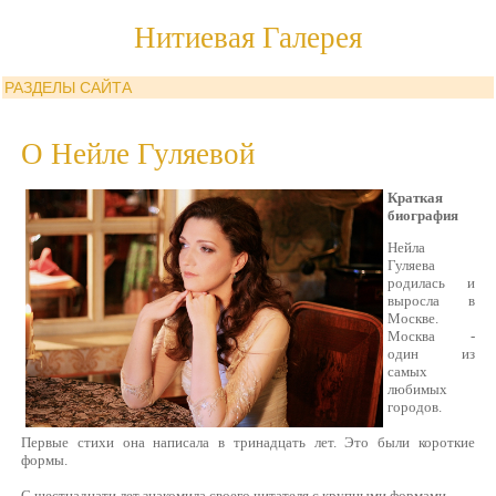
Нитиевая Галерея
РАЗДЕЛЫ САЙТА
О Нейле Гуляевой
Краткая
биография
Нейла
Гуляева
родилась и
выросла в
Москве.
Москва -
один из
самых
любимых
городов.
Первые стихи она написала в тринадцать лет. Это были короткие
формы.
С шестнадцати лет знакомила своего читателя с крупными формами.