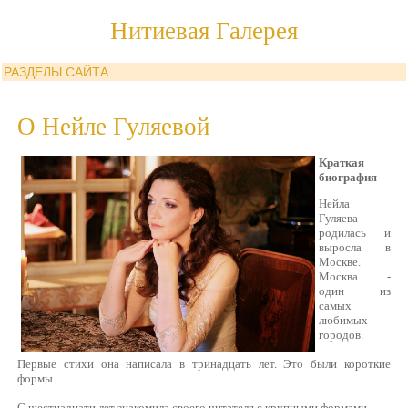
Нитиевая Галерея
РАЗДЕЛЫ САЙТА
О Нейле Гуляевой
Краткая
биография
Нейла
Гуляева
родилась и
выросла в
Москве.
Москва -
один из
самых
любимых
городов.
Первые стихи она написала в тринадцать лет. Это были короткие
формы.
С шестнадцати лет знакомила своего читателя с крупными формами.