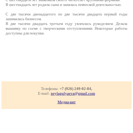
В шестнадцать лет родила сына и занялась певческой деятельностью.
С две тысячи двенадцатого по две тысячи двадцать первый годы
занималась бизнесом.
В две тысячи двадцать третьем году увлеклась рукоделием. Делала
вышивку по схеме с творческими отступлениями. Некоторые работы
доступны для покупки.
Телефоны:
+7 (926) 249-02-84,
E-mail:
neylagulyaeva@gmail.com
Медиа-кит