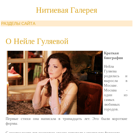
Нитиевая Галерея
РАЗДЕЛЫ САЙТА
О Нейле Гуляевой
Краткая
биография
Нейла
Гуляева
родилась и
выросла в
Москве.
Москва -
один из
самых
любимых
городов.
Первые стихи она написала в тринадцать лет. Это были короткие
формы.
С шестнадцати лет знакомила своего читателя с крупными формами.