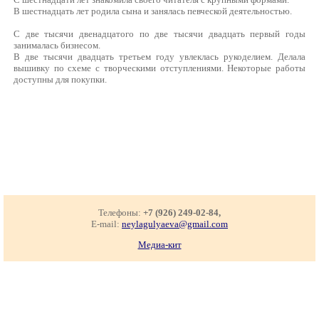
В шестнадцать лет родила сына и занялась певческой деятельностью.
С две тысячи двенадцатого по две тысячи двадцать первый годы
занималась бизнесом.
В две тысячи двадцать третьем году увлеклась рукоделием. Делала
вышивку по схеме с творческими отступлениями. Некоторые работы
доступны для покупки.
Телефоны:
+7 (926) 249-02-84,
E-mail:
neylagulyaeva@gmail.com
Медиа-кит