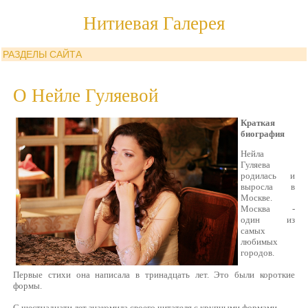
Нитиевая Галерея
РАЗДЕЛЫ САЙТА
О Нейле Гуляевой
Краткая
биография
Нейла
Гуляева
родилась и
выросла в
Москве.
Москва -
один из
самых
любимых
городов.
Первые стихи она написала в тринадцать лет. Это были короткие
формы.
С шестнадцати лет знакомила своего читателя с крупными формами.