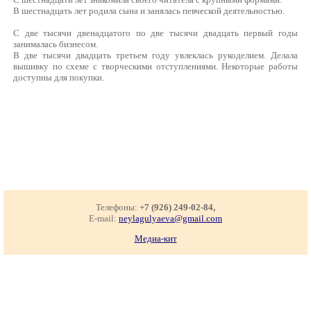
В шестнадцать лет родила сына и занялась певческой деятельностью.
С две тысячи двенадцатого по две тысячи двадцать первый годы
занималась бизнесом.
В две тысячи двадцать третьем году увлеклась рукоделием. Делала
вышивку по схеме с творческими отступлениями. Некоторые работы
доступны для покупки.
Телефоны:
+7 (926) 249-02-84,
E-mail:
neylagulyaeva@gmail.com
Медиа-кит