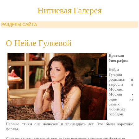
Нитиевая Галерея
РАЗДЕЛЫ САЙТА
О Нейле Гуляевой
Краткая
биография
Нейла
Гуляева
родилась и
выросла в
Москве.
Москва -
один из
самых
любимых
городов.
Первые стихи она написала в тринадцать лет. Это были короткие
формы.
С шестнадцати лет знакомила своего читателя с крупными формами.