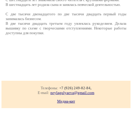
В шестнадцать лет родила сына и занялась певческой деятельностью.
С две тысячи двенадцатого по две тысячи двадцать первый годы
занималась бизнесом.
В две тысячи двадцать третьем году увлеклась рукоделием. Делала
вышивку по схеме с творческими отступлениями. Некоторые работы
доступны для покупки.
Телефоны:
+7 (926) 249-02-84,
E-mail:
neylagulyaeva@gmail.com
Медиа-кит