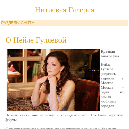
Нитиевая Галерея
РАЗДЕЛЫ САЙТА
О Нейле Гуляевой
Краткая
биография
Нейла
Гуляева
родилась и
выросла в
Москве.
Москва -
один из
самых
любимых
городов.
Первые стихи она написала в тринадцать лет. Это были короткие
формы.
С шестнадцати лет знакомила своего читателя с крупными формами.