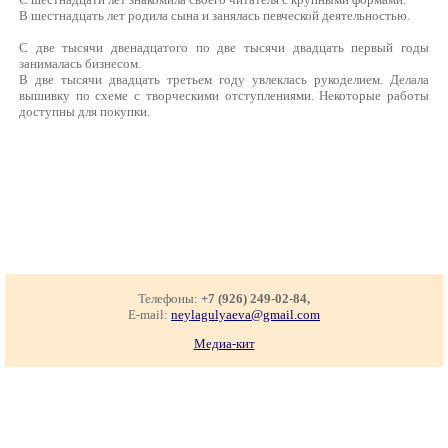
В шестнадцать лет родила сына и занялась певческой деятельностью.
С две тысячи двенадцатого по две тысячи двадцать первый годы
занималась бизнесом.
В две тысячи двадцать третьем году увлеклась рукоделием. Делала
вышивку по схеме с творческими отступлениями. Некоторые работы
доступны для покупки.
Телефоны:
+7 (926) 249-02-84,
E-mail:
neylagulyaeva@gmail.com
Медиа-кит