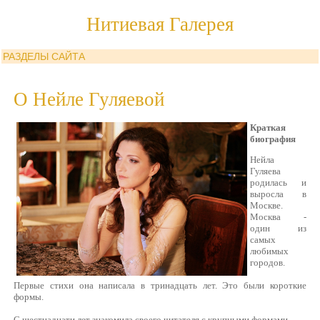
Нитиевая Галерея
РАЗДЕЛЫ САЙТА
О Нейле Гуляевой
Краткая
биография
Нейла
Гуляева
родилась и
выросла в
Москве.
Москва -
один из
самых
любимых
городов.
Первые стихи она написала в тринадцать лет. Это были короткие
формы.
С шестнадцати лет знакомила своего читателя с крупными формами.