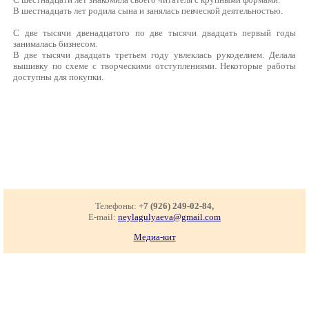
В шестнадцать лет родила сына и занялась певческой деятельностью.
С две тысячи двенадцатого по две тысячи двадцать первый годы
занималась бизнесом.
В две тысячи двадцать третьем году увлеклась рукоделием. Делала
вышивку по схеме с творческими отступлениями. Некоторые работы
доступны для покупки.
Телефоны:
+7 (926) 249-02-84,
E-mail:
neylagulyaeva@gmail.com
Медиа-кит