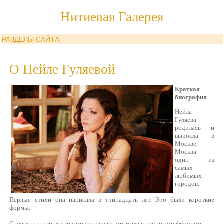
Нитиевая Галерея
РАЗДЕЛЫ САЙТА
О Нейле Гуляевой
Краткая
биография
Нейла
Гуляева
родилась и
выросла в
Москве.
Москва -
один из
самых
любимых
городов.
Первые стихи она написала в тринадцать лет. Это были короткие
формы.
С шестнадцати лет знакомила своего читателя с крупными формами.