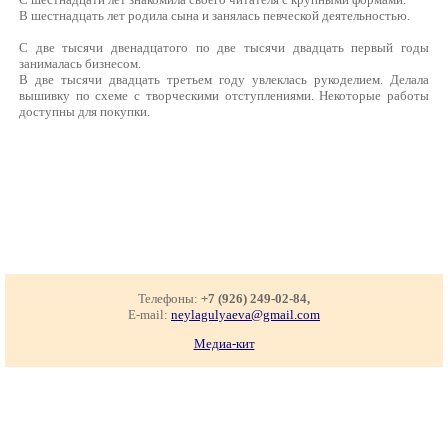
В шестнадцать лет родила сына и занялась певческой деятельностью.
С две тысячи двенадцатого по две тысячи двадцать первый годы
занималась бизнесом.
В две тысячи двадцать третьем году увлеклась рукоделием. Делала
вышивку по схеме с творческими отступлениями. Некоторые работы
доступны для покупки.
Телефоны:
+7 (926) 249-02-84,
E-mail:
neylagulyaeva@gmail.com
Медиа-кит